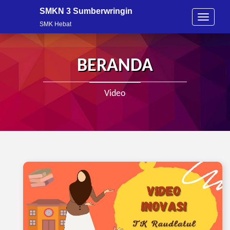
SMKN 3 Sumberwringin
T
SMK Hebat
o
g
g
l
BERANDA
e
n
a
Video
v
i
g
a
t
i
o
n