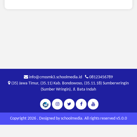
info@cmssmk3.schoolmedia.id
08123456789
(35) Jawa Timur, (35.11) Kab. Bondowoso, (35.11.18) Sumberwringin
(Sumber Wringin), Jl. Bata Indah
Copyright 2026 . Designed by
schoolmedia
. All rights reserved v5.0.0