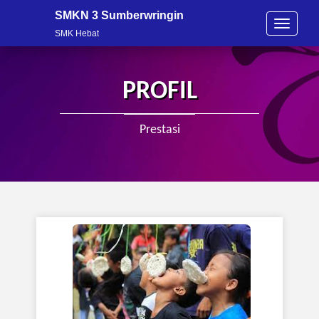
SMKN 3 Sumberwringin
T
SMK Hebat
o
g
g
l
PROFIL
e
n
a
Prestasi
v
i
g
a
t
i
o
n